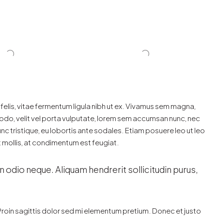
 felis, vitae fermentum ligula nibh ut ex. Vivamus sem magna,
odo, velit vel porta vulputate, lorem sem accumsan nunc, nec
unc tristique, eu lobortis ante sodales. Etiam posuere leo ut leo
lit mollis, at condimentum est feugiat.
n odio neque. Aliquam hendrerit sollicitudin purus,
 Proin sagittis dolor sed mi elementum pretium. Donec et justo