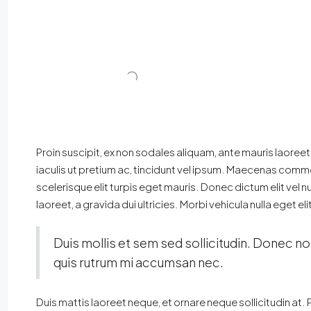
Proin suscipit, ex non sodales aliquam, ante mauris laoreet
iaculis ut pretium ac, tincidunt vel ipsum. Maecenas comm
scelerisque elit turpis eget mauris. Donec dictum elit vel n
laoreet, a gravida dui ultricies. Morbi vehicula nulla eget e
Duis mollis et sem sed sollicitudin. Donec no
quis rutrum mi accumsan nec.
Duis mattis laoreet neque, et ornare neque sollicitudin at.