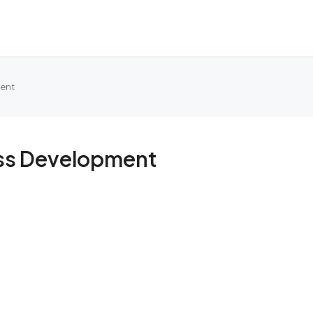
ment
ess Development