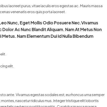
bus laoreet purus, vitae iaculis eros egestas ac. Mauris massa
aecenas venenatis eros quis porta laoreet.
 Leo Nunc, Eget Mollis Odio Posuere Nec.Vivamus
ec Dolor Ac Nunc Blandit Aliquam. Nam At Metus Non
 Mi Metus. Nam Elementum Dui Id Nulla Bibendum
lit.
ing elit.
justo ante. Vivamus egestas sodales est, eu rhoncus urna semper
ontes, nascetur ridiculus mus. Integer tristique elit lobortis
ere felis sed eros porttitor mattis. Curabitur massa magna,