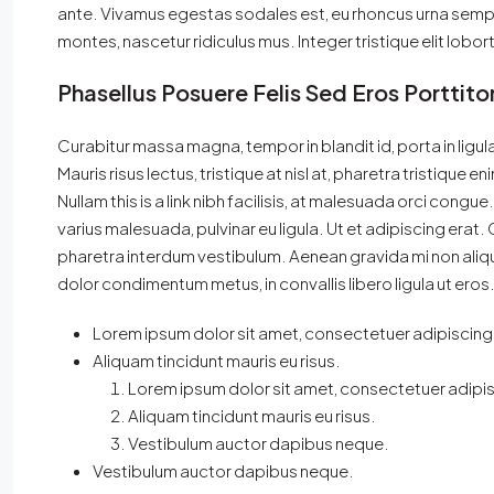
ante. Vivamus egestas sodales est, eu rhoncus urna sempe
montes, nascetur ridiculus mus. Integer tristique elit lob
Phasellus Posuere Felis Sed Eros Porttito
Curabitur massa magna, tempor in blandit id, porta in ligula
Mauris risus lectus, tristique at nisl at, pharetra tristique en
Nullam this is a link nibh facilisis, at malesuada orci congue
varius malesuada, pulvinar eu ligula. Ut et adipiscing erat
pharetra interdum vestibulum. Aenean gravida mi non alique
dolor condimentum metus, in convallis libero ligula ut eros
Lorem ipsum dolor sit amet, consectetuer adipiscing e
Aliquam tincidunt mauris eu risus.
Lorem ipsum dolor sit amet, consectetuer adipisc
Aliquam tincidunt mauris eu risus.
Vestibulum auctor dapibus neque.
Vestibulum auctor dapibus neque.