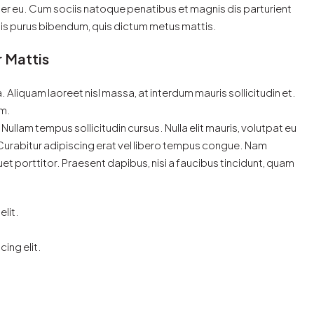
r eu. Cum sociis natoque penatibus et magnis dis parturient
ortis purus bibendum, quis dictum metus mattis.
r Mattis
. Aliquam laoreet nisl massa, at interdum mauris sollicitudin et.
im.
. Nullam tempus sollicitudin cursus. Nulla elit mauris, volutpat eu
. Curabitur adipiscing erat vel libero tempus congue. Nam
t porttitor. Praesent dapibus, nisi a faucibus tincidunt, quam
.
lit.
ing elit.