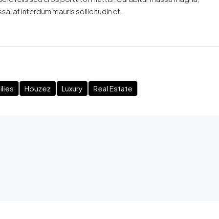
ssa, at interdum mauris sollicitudin et.
lies
Houzez
Luxury
Real Estate