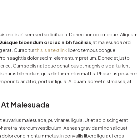
uis mollis et sem sed sollicitudin. Donec non odio neque. Aliquam
Quisque bibendum orci ac nibh facilisis
, at malesuada orci
g erat. Curabitur
this is a text link
libero tempus congue.
 Proin sagittis dolor sed mi elementum pretium. Donec et justo
r eu. Cum sociis natoque penatibus et magnis dis parturient
ortis purus bibendum, quis dictum metus mattis. Phasellus posuere
or in blandit id, porta in ligula. Aliquam laoreet nisl massa, at
is At Malesuada
t eu varius malesuada, pulvinar eu ligula. Ut et adipiscing erat.
pharetra interdum vestibulum. Aenean gravida mi non aliquet
 dolor condimentum metus, in convallis libero ligula ut eros.