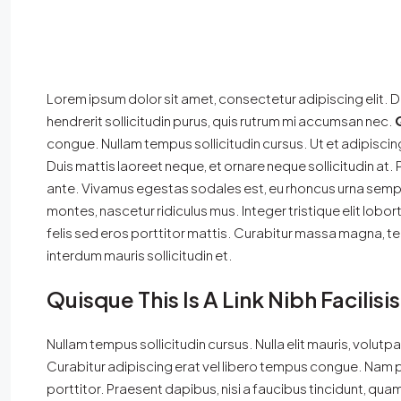
Lorem ipsum dolor sit amet, consectetur adipiscing elit. D
hendrerit sollicitudin purus, quis rutrum mi accumsan nec.
congue. Nullam tempus sollicitudin cursus. Ut et adipiscin
Duis mattis laoreet neque, et ornare neque sollicitudin at.
ante. Vivamus egestas sodales est, eu rhoncus urna sempe
montes, nascetur ridiculus mus. Integer tristique elit lob
felis sed eros porttitor mattis. Curabitur massa magna, temp
interdum mauris sollicitudin et.
Quisque This Is A Link Nibh Facilis
Nullam tempus sollicitudin cursus. Nulla elit mauris, volutpa
Curabitur adipiscing erat vel libero tempus congue. Nam 
porttitor. Praesent dapibus, nisi a faucibus tincidunt, quam