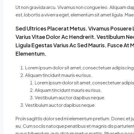
Ut non gravida arcu. Vivamus non congue leo. Aliquam dapi
est, lobortis a viverra eget, elementum sit amet ligula. M
Sed Ultrices Placerat Metus. Vivamus Posuere
Varius Vitae Dolor Ac Hendrerit. Vestibulum N
Ligula Egestas Varius Ac Sed Mauris. Fusce At
Elementum.
Lorem ipsum dolor sit amet, consectetuer adipiscing e
Aliquam tincidunt mauris eu risus.
Lorem ipsum dolor sit amet, consectetuer adipisc
Aliquam tincidunt mauris eu risus.
Vestibulum auctor dapibus neque.
Vestibulum auctor dapibus neque.
Proin sagittis dolor sed mi elementum pretium. Donec et 
eu. Cum sociis natoque penatibus et magnis dis parturient m
purus bibendum, quis dictum metus mattis. Phasellus posu