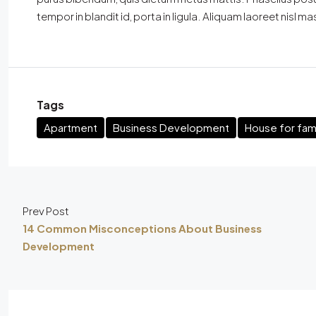
tempor in blandit id, porta in ligula. Aliquam laoreet nisl ma
Tags
Apartment
Business Development
House for fami
Prev Post
14 Common Misconceptions About Business
Development