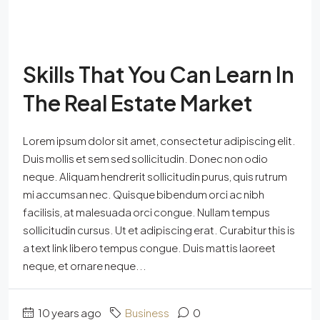
Skills That You Can Learn In
The Real Estate Market
Lorem ipsum dolor sit amet, consectetur adipiscing elit.
Duis mollis et sem sed sollicitudin. Donec non odio
neque. Aliquam hendrerit sollicitudin purus, quis rutrum
mi accumsan nec. Quisque bibendum orci ac nibh
facilisis, at malesuada orci congue. Nullam tempus
sollicitudin cursus. Ut et adipiscing erat. Curabitur this is
a text link libero tempus congue. Duis mattis laoreet
neque, et ornare neque...
10 years ago
Business
0