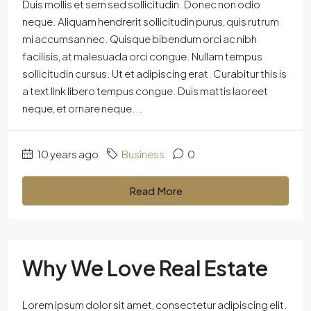
Duis mollis et sem sed sollicitudin. Donec non odio
neque. Aliquam hendrerit sollicitudin purus, quis rutrum
mi accumsan nec. Quisque bibendum orci ac nibh
facilisis, at malesuada orci congue. Nullam tempus
sollicitudin cursus. Ut et adipiscing erat. Curabitur this is
a text link libero tempus congue. Duis mattis laoreet
neque, et ornare neque...
10 years ago
Business
0
Read More
Why We Love Real Estate
Lorem ipsum dolor sit amet, consectetur adipiscing elit.