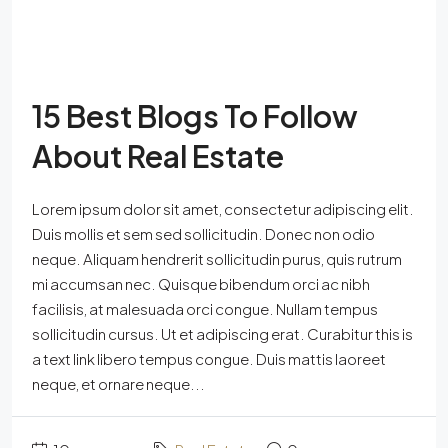
15 Best Blogs To Follow
About Real Estate
Lorem ipsum dolor sit amet, consectetur adipiscing elit.
Duis mollis et sem sed sollicitudin. Donec non odio
neque. Aliquam hendrerit sollicitudin purus, quis rutrum
mi accumsan nec. Quisque bibendum orci ac nibh
facilisis, at malesuada orci congue. Nullam tempus
sollicitudin cursus. Ut et adipiscing erat. Curabitur this is
a text link libero tempus congue. Duis mattis laoreet
neque, et ornare neque...