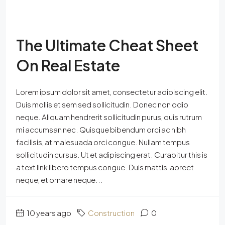
The Ultimate Cheat Sheet
On Real Estate
Lorem ipsum dolor sit amet, consectetur adipiscing elit.
Duis mollis et sem sed sollicitudin. Donec non odio
neque. Aliquam hendrerit sollicitudin purus, quis rutrum
mi accumsan nec. Quisque bibendum orci ac nibh
facilisis, at malesuada orci congue. Nullam tempus
sollicitudin cursus. Ut et adipiscing erat. Curabitur this is
a text link libero tempus congue. Duis mattis laoreet
neque, et ornare neque...
10 years ago
Construction
0