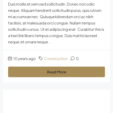
Duis mollis et sem sed sollicitudin. Donec non odio
neque. Aliquam hendrerit sollicitudin purus, quis rutrum
mi accumsan nec. Quisque bibendum orci ac nibh
facilisis, at malesuada orci congue. Nullam tempus
sollicitudin cursus. Ut et adipiscing erat. Curabitur this is
a text link libero tempus congue. Duis mattis laoreet
neque, et ornare neque...
10 years ago
Construction
0
Read More