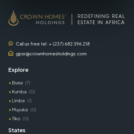
Call us free tel: + (237) 682 396 218
gpsr@crownhomesholdings.com
Explore
Buea
(7)
Kumba
(0)
Limbe
(1)
Muyuka
(0)
Tiko
(0)
States