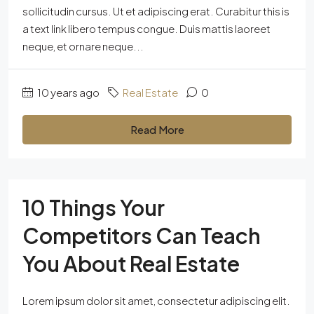
sollicitudin cursus. Ut et adipiscing erat. Curabitur this is
a text link libero tempus congue. Duis mattis laoreet
neque, et ornare neque...
10 years ago
Real Estate
0
Read More
10 Things Your
Competitors Can Teach
You About Real Estate
Lorem ipsum dolor sit amet, consectetur adipiscing elit.