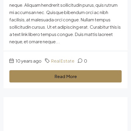
neque. Aliquam hendrerit sollicitudin purus, quis rutrum
mi accumsan nec. Quisque bibendum orci ac nibh
facilisis, at malesuada orci congue. Nullam tempus
sollicitudin cursus. Ut et adipiscing erat. Curabitur this is
a text link libero tempus congue. Duis mattis laoreet
neque, et ornare neque...
10 years ago
Real Estate
0
Read More