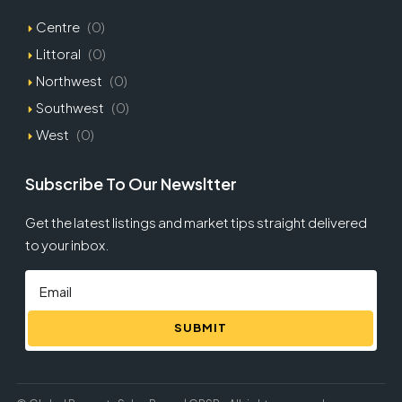
Centre
(0)
Littoral
(0)
Northwest
(0)
Southwest
(0)
West
(0)
Subscribe To Our Newsltter
Get the latest listings and market tips straight delivered
to your inbox.
SUBMIT