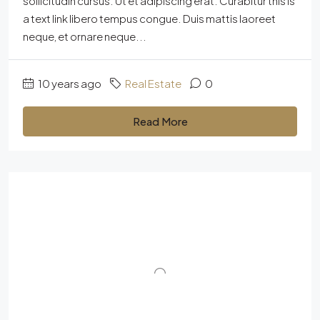
sollicitudin cursus. Ut et adipiscing erat. Curabitur this is
a text link libero tempus congue. Duis mattis laoreet
neque, et ornare neque...
10 years ago
Real Estate
0
Read More