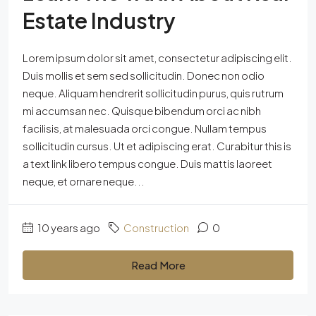
Estate Industry
Lorem ipsum dolor sit amet, consectetur adipiscing elit.
Duis mollis et sem sed sollicitudin. Donec non odio
neque. Aliquam hendrerit sollicitudin purus, quis rutrum
mi accumsan nec. Quisque bibendum orci ac nibh
facilisis, at malesuada orci congue. Nullam tempus
sollicitudin cursus. Ut et adipiscing erat. Curabitur this is
a text link libero tempus congue. Duis mattis laoreet
neque, et ornare neque...
10 years ago
Construction
0
Read More