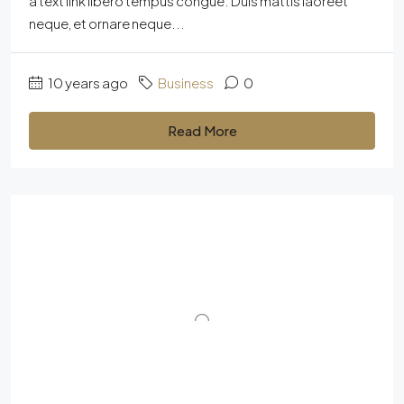
a text link libero tempus congue. Duis mattis laoreet
neque, et ornare neque...
10 years ago
Business
0
Read More