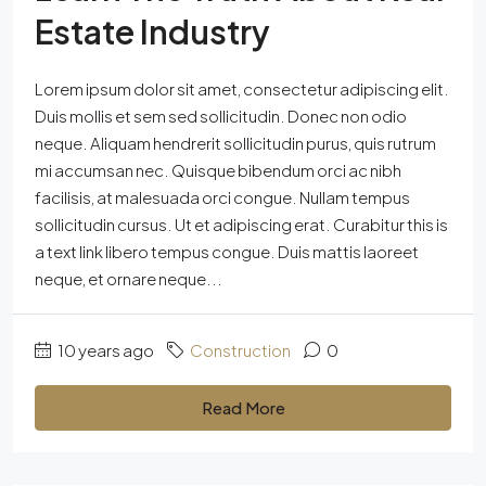
Estate Industry
Lorem ipsum dolor sit amet, consectetur adipiscing elit.
Duis mollis et sem sed sollicitudin. Donec non odio
neque. Aliquam hendrerit sollicitudin purus, quis rutrum
mi accumsan nec. Quisque bibendum orci ac nibh
facilisis, at malesuada orci congue. Nullam tempus
sollicitudin cursus. Ut et adipiscing erat. Curabitur this is
a text link libero tempus congue. Duis mattis laoreet
neque, et ornare neque...
10 years ago
Construction
0
Read More