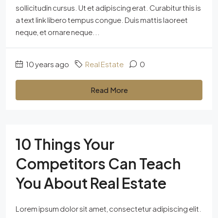
sollicitudin cursus. Ut et adipiscing erat. Curabitur this is
a text link libero tempus congue. Duis mattis laoreet
neque, et ornare neque...
10 years ago
Real Estate
0
Read More
10 Things Your
Competitors Can Teach
You About Real Estate
Lorem ipsum dolor sit amet, consectetur adipiscing elit.