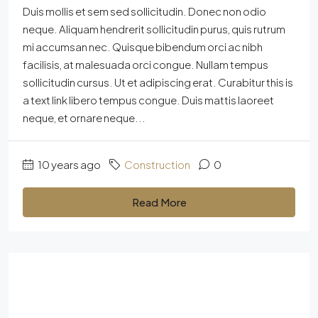
Duis mollis et sem sed sollicitudin. Donec non odio
neque. Aliquam hendrerit sollicitudin purus, quis rutrum
mi accumsan nec. Quisque bibendum orci ac nibh
facilisis, at malesuada orci congue. Nullam tempus
sollicitudin cursus. Ut et adipiscing erat. Curabitur this is
a text link libero tempus congue. Duis mattis laoreet
neque, et ornare neque...
10 years ago
Construction
0
Read More