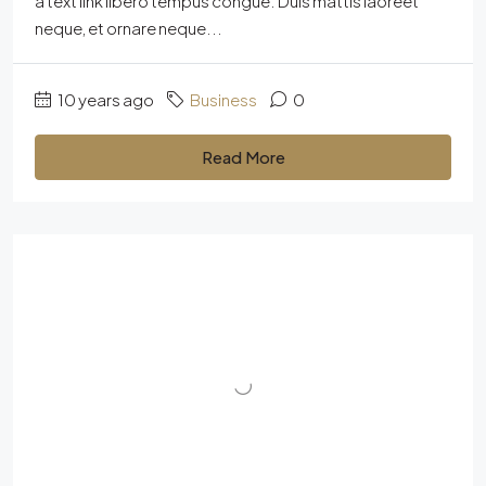
a text link libero tempus congue. Duis mattis laoreet
neque, et ornare neque...
10 years ago
Business
0
Read More