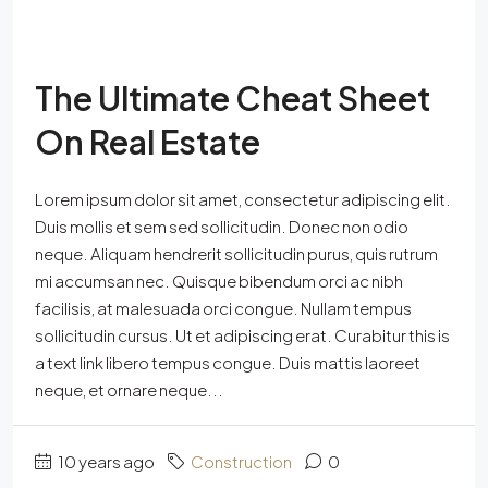
The Ultimate Cheat Sheet
On Real Estate
Lorem ipsum dolor sit amet, consectetur adipiscing elit.
Duis mollis et sem sed sollicitudin. Donec non odio
neque. Aliquam hendrerit sollicitudin purus, quis rutrum
mi accumsan nec. Quisque bibendum orci ac nibh
facilisis, at malesuada orci congue. Nullam tempus
sollicitudin cursus. Ut et adipiscing erat. Curabitur this is
a text link libero tempus congue. Duis mattis laoreet
neque, et ornare neque...
10 years ago
Construction
0