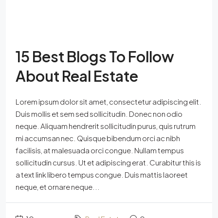
15 Best Blogs To Follow
About Real Estate
Lorem ipsum dolor sit amet, consectetur adipiscing elit.
Duis mollis et sem sed sollicitudin. Donec non odio
neque. Aliquam hendrerit sollicitudin purus, quis rutrum
mi accumsan nec. Quisque bibendum orci ac nibh
facilisis, at malesuada orci congue. Nullam tempus
sollicitudin cursus. Ut et adipiscing erat. Curabitur this is
a text link libero tempus congue. Duis mattis laoreet
neque, et ornare neque...