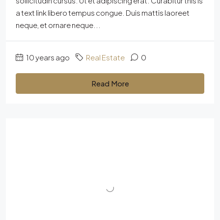
sollicitudin cursus. Ut et adipiscing erat. Curabitur this is
a text link libero tempus congue. Duis mattis laoreet
neque, et ornare neque...
10 years ago
Real Estate
0
Read More