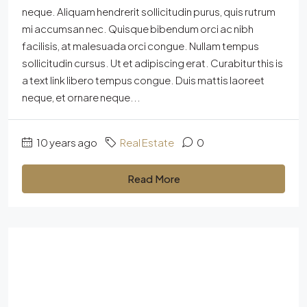
neque. Aliquam hendrerit sollicitudin purus, quis rutrum
mi accumsan nec. Quisque bibendum orci ac nibh
facilisis, at malesuada orci congue. Nullam tempus
sollicitudin cursus. Ut et adipiscing erat. Curabitur this is
a text link libero tempus congue. Duis mattis laoreet
neque, et ornare neque...
10 years ago
Real Estate
0
Read More