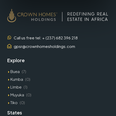
Call us free tel: + (237) 682 396 218
gpsr@crownhomesholdings.com
Explore
Buea
(7)
Kumba
(0)
Limbe
(1)
Muyuka
(0)
Tiko
(0)
States