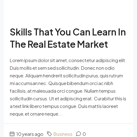
Skills That You Can Learn In
The Real Estate Market
Lorem ipsum dolor sit amet, consectetur adipiscing elit.
Duis mollis et sem sed sollicitudin. Donec non odio
neque. Aliquam hendrerit sollicitudin purus, quis rutrum
mi accumsan nec. Quisque bibendum orci ac nibh
facilisis, at malesuada orci congue. Nullam tempus
sollicitudin cursus. Ut et adipiscing erat. Curabitur this is
a text link libero tempus congue. Duis mattis laoreet
neque, et ornare neque...
10 years ago
Business
0