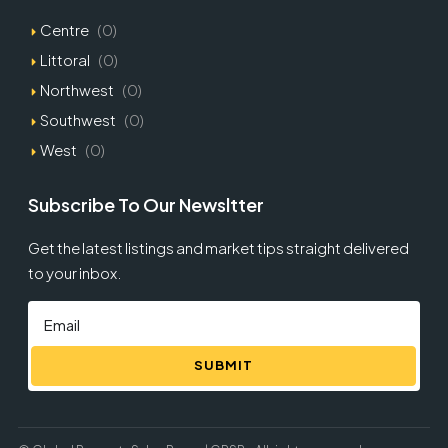
Centre
(0)
Littoral
(0)
Northwest
(0)
Southwest
(0)
West
(0)
Subscribe To Our Newsltter
Get the latest listings and market tips straight delivered
to your inbox.
SUBMIT