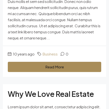
Duis mollis et sem sed sollicitudin. Donec non odio
neque. Aliquam hendrerit sollicitudin purus, quis rutrum
mi accumsan nec. Quisque bibendum orci ac nibh
facilisis, at malesuada orci congue. Nullam tempus
sollicitudin cursus. Ut et adipiscing erat. Curabitur this is
a text link libero tempus congue. Duis mattis laoreet
neque, et ornare neque...
10 years ago
Business
0
Read More
Why We Love Real Estate
Lorem ipsum dolor sit amet, consectetur adipiscing elit.