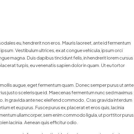
t sodales eu, hendrerit non eros. Mauris laoreet, ante id fermentum
met ipsum. Vestibulum ultrices, ex at congue vehicula, ipsum orci
ngue magna. Duis dapibus tincidunt felis, in hendrerit lorem cursus
placerat turpis, eu venenatis sapien dolor in quam. Ut eu tortor
 in mollis augue, eget fermentum quam. Donec semper purus ut ante
varius justo scelerisque id. Maecenas fermentum nunc sed maximus
 odio. In gravida ante nec eleifend commodo. Cras gravida interdum
retium et eu purus. Fusce purus ex, placerat et eros quis, lacinia
ondimentum ullamcorper, sem enim commodo ligula, ut porttitor purus
ien lacinia. Aenean quis efficitur odio.