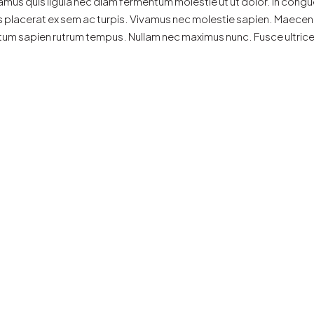
amus quis ligula nec diam fermentum molestie ut ut dolor. In congu
s placerat ex sem ac turpis. Vivamus nec molestie sapien. Maecena
tum sapien rutrum tempus. Nullam nec maximus nunc. Fusce ultrices