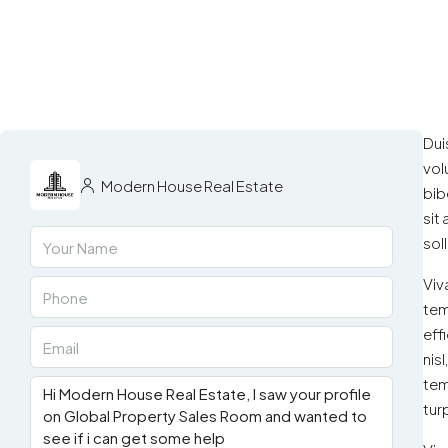
Dui
vol
Modern House Real Estate
bib
sit
sol
Viv
tem
eff
nis
tem
tur