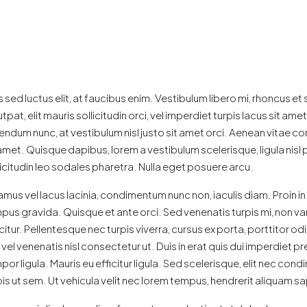
s sed luctus elit, at faucibus enim. Vestibulum libero mi, rhoncus e
utpat, elit mauris sollicitudin orci, vel imperdiet turpis lacus sit a
endum nunc, at vestibulum nisl justo sit amet orci. Aenean vitae co
 amet. Quisque dapibus, lorem a vestibulum scelerisque, ligula nisl 
licitudin leo sodales pharetra. Nulla eget posuere arcu.
amus vel lacus lacinia, condimentum nunc non, iaculis diam. Proin
pus gravida. Quisque et ante orci. Sed venenatis turpis mi, non 
icitur. Pellentesque nec turpis viverra, cursus ex porta, porttitor
l, vel venenatis nisl consectetur ut. Duis in erat quis dui imperdiet p
por ligula. Mauris eu efficitur ligula. Sed scelerisque, elit nec c
pis ut sem. Ut vehicula velit nec lorem tempus, hendrerit aliquam sap