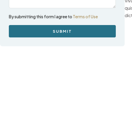
Viv
qui
dic
By submitting this form I agree to
Terms of Use
SUBMIT