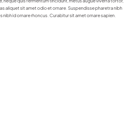
e, neque quis fermentum tincidunt, metus augue viverra tortor,
s aliquet sit amet odio et ornare. Suspendisse pharetra nibh
 nibh id ornare rhoncus. Curabitur sit amet ornare sapien.