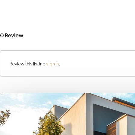
0 Review
Review this listing
sign in
.